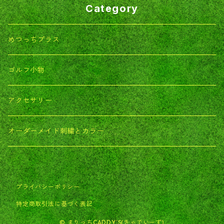
Category
めつっちプラス
ゴルフ小物
アクセサリー
オーダーメイド刺繍とカラー
プライバシーポリシー
特定商取引法に基づく表記
© まりっちCADDY’S(きゃでいーず)