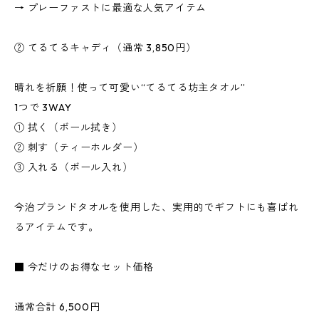
→ プレーファストに最適な人気アイテム
② てるてるキャディ（通常 3,850円）
晴れを祈願！使って可愛い“てるてる坊主タオル”
1つで 3WAY
① 拭く（ボール拭き）
② 刺す（ティーホルダー）
③ 入れる（ボール入れ）
今治ブランドタオルを使用した、実用的でギフトにも喜ばれ
るアイテムです。
■ 今だけのお得なセット価格
通常合計 6,500円