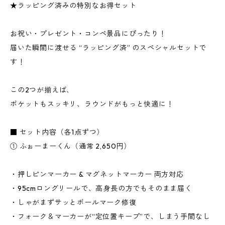
★ラッピング済みの特別なお得セット
お祝い・プレゼント・コンペ景品にぴったり！
届いた瞬間に渡せる “ラッピング済” のスペシャルセットで
す！
この2つが揃えば、
ポケットもスッキリ、ラウンドがもっと快適に！
■ セット内容（各1点ずつ）
① ふぉーまーくん（通常 2,650円）
・押しピンマーカー & マグネットマーカー 両方対応
・95cmロングリールで、高身長の方でもそのまま届く
・しゃがまずサッとボールマーク修復
・フォーク＆マーカーが“定位置キープ”で、しまう手間なし