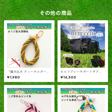
その他の商品
「編み込み ティーホルダー」
セルフプレーサポートギア
TERUTERU®のヒモ 深緑✕黄
「めつっち＋」 ― ラウンド中
¥1,980
¥16,500
土色
の小さなキャディ ―