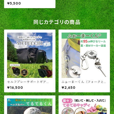
「てるてるキャディ」と「ふ
¥5,500
ぉーまーくん」
同じカテゴリの商品
セルフプレーサポートギア
ふぉーまーくん（フォークと
「めつっち＋」 ― ラウンド中
ゴルフ場押しマークを一緒に
¥16,500
¥2,650
の小さなキャディ ―
携帯出来る）