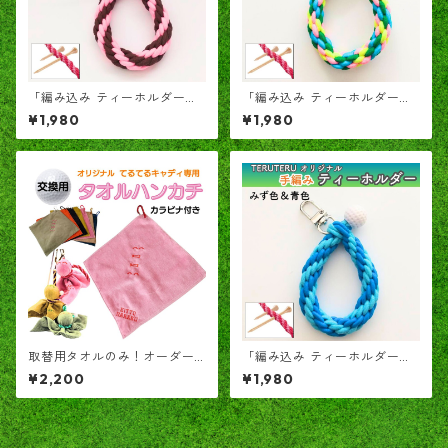
「編み込み ティーホルダー」
「編み込み ティーホルダー」T
TERUTERU®のヒモ こげ茶✕
ERUTERU®のヒモ カラフル4
¥1,980
¥1,980
ピンク
色
取替用タオルのみ！オーダー
「編み込み ティーホルダー」
刺繍可能「TERUTERUキャデ
TERUTERU®のヒモ 水色×うす
¥2,200
¥1,980
ィ専用」カラビナ付き
青