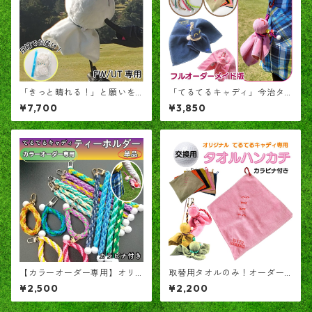
「きっと晴れる！」と願いを
「てるてるキャディ」今治タ
込めて！ ヘッドカバー「て
オルとティーホルダーで予備
¥7,700
¥3,850
るてるくん」
球を包んだテルテル坊主型ク
リーナー
【カラーオーダー専用】オリ
取替用タオルのみ！オーダー
ジナル 編み込み ティーホルダ
刺繍可能「TERUTERUキャデ
¥2,500
¥2,200
ー 単品
ィ専用」カラビナ付き