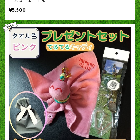
「ふぉーまーくん」
¥5,500