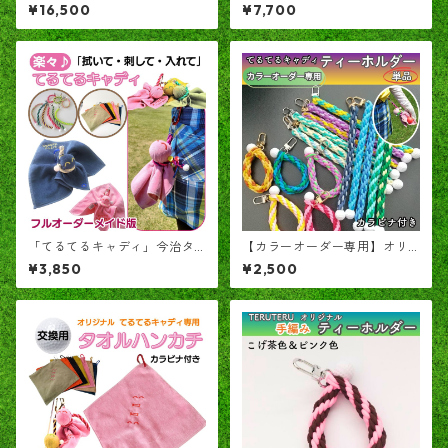
「めつっち＋」 ― ラウンド中
込めて！ ヘッドカバー「て
¥16,500
¥7,700
の小さなキャディ ―
るてるくん」
「てるてるキャディ」今治タ
【カラーオーダー専用】オリ
オルとティーホルダーで予備
ジナル 編み込み ティーホルダ
¥3,850
¥2,500
球を包んだテルテル坊主型ク
ー 単品
リーナー