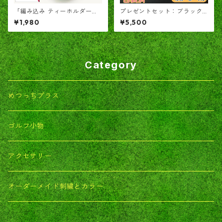
「編み込み ティーホルダー」
プレゼントセット：ブラック
TERUTERU®のヒモ 深緑色✕
「てるてるキャディ」と「ふ
¥1,980
¥5,500
緑色
ぉーまーくん」
Category
めつっちプラス
ゴルフ小物
アクセサリー
オーダーメイド刺繍とカラー