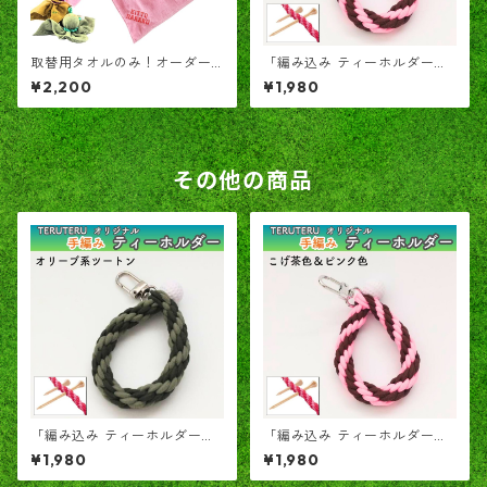
取替用タオルのみ！オーダー
「編み込み ティーホルダー」
刺繍可能「TERUTERUキャデ
TERUTERU®のヒモ こげ茶✕
¥2,200
¥1,980
ィ専用」カラビナ付き
ピンク
その他の商品
「編み込み ティーホルダー」
「編み込み ティーホルダー」
TERUTERU®のヒモ オリーブ
TERUTERU®のヒモ こげ茶✕
¥1,980
¥1,980
系ツートン
ピンク