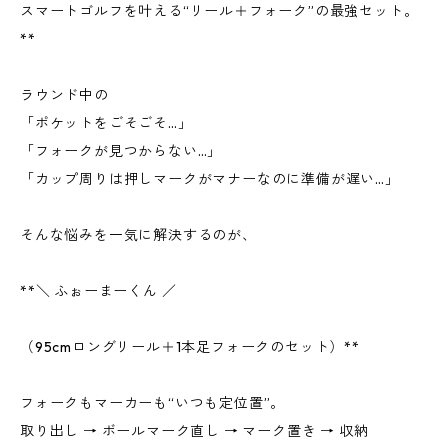
スマートゴルフを叶える“リール＋フォーク”の最強セット。
**
ラウンド中の
「ポケットをごそごそ…」
「フォークが見つからない…」
「カップ周りは押しマークがマナーなのに準備が遅い…」
そんな悩みを一気に解決するのが、
**＼ ふぉーまーくん ／
（95cmロングリール＋1本足フォークのセット）**
フォークもマーカーも“いつも定位置”。
取り出し → ボールマーク直し → マーク置き → 収納