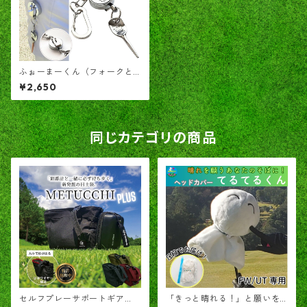
ふぉーまーくん（フォークと
ゴルフ場押しマークを一緒に
¥2,650
携帯出来る）
同じカテゴリの商品
セルフプレーサポートギア
「きっと晴れる！」と願いを