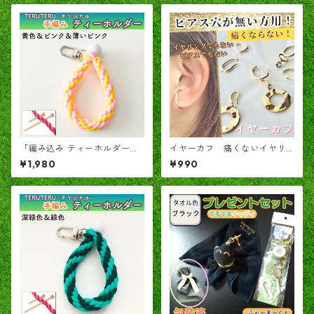
「編み込み ティーホルダー」
イヤーカフ 痛くないイヤリ
TERUTERU®のヒモ 黄色✕薄
ング 貴方の耳のサイズに調
¥1,980
¥990
いピンク✕ピンク
節してお使いください ピア
ス穴不要