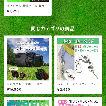
オリジナル 特注リール 単品 カ
ラビナフック付き
¥1,320
同じカテゴリの商品
セルフプレーサポートギア
ふぉーまーくん（フォークと
「めつっち＋」 ― ラウンド中
ゴルフ場押しマークを一緒に
¥16,500
¥2,650
の小さなキャディ ―
携帯出来る）