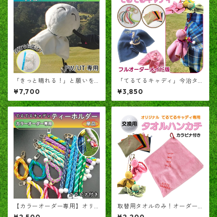
「きっと晴れる！」と願いを
「てるてるキャディ」今治タ
込めて！ ヘッドカバー「て
オルとティーホルダーで予備
¥7,700
¥3,850
るてるくん」
球を包んだテルテル坊主型ク
リーナー
【カラーオーダー専用】オリ
取替用タオルのみ！オーダー
ジナル 編み込み ティーホルダ
刺繍可能「TERUTERUキャデ
¥2,500
¥2,200