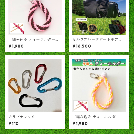
「編み込み ティーホルダー」
セルフプレーサポートギア
TERUTERU®のヒモ こげ茶✕
「めつっち＋」 ― ラウンド中
¥1,980
¥16,500
ピンク
の小さなキャディ ―
カラビナフック
「編み込み ティーホルダー」
TERUTERU®のヒモ 黄色✕薄
¥110
¥1,980
いピンク✕ピンク