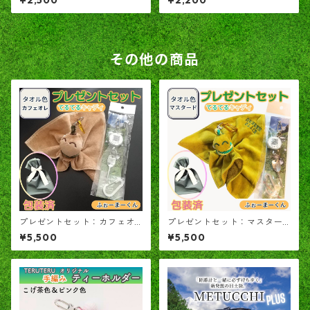
ー 単品
ィ専用」カラビナ付き
その他の商品
プレゼントセット：カフェオ
プレゼントセット：マスター
レ色「てるてるキャディ」と
ド色「てるてるキャディ」と
¥5,500
¥5,500
「ふぉーまーくん」
「ふぉーまーくん」